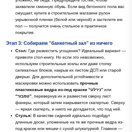
уложено, не беда. Предупредите гостей, чтобы
захватили сменную обувь. Если вид бетонного пола вас
смущает, купите в строительном магазине рулон
укрывочной пленки (белой или черной) и застелите ею
пол — получится очень стильное и практичное
покрытие.
Этап 3: Собираем “банкетный зал” из ничего
Стол:
Где разместить угощения? Идеальный вариант —
привезти стол-книгу. Но если это невозможно,
используем строительные козлы или даже стопку
силикатных блоков, накрыв их листом ДСП или старой
дверью. Для дополнительной устойчивости и
маскировки можно использовать
прочные
пластиковые ведра из-под краски “נירלט”
или
“טמבור”
, перевернув их и разместив сверху лист
фанеры, который затем накрывается скатертью. Сверху
— яркая скатерть, и никто не догадается, что под ней.
Стулья:
В качестве сидений идеально подойдут
длинные доски, уложенные на те же прочные ведра из-
под краски или мешки с сухой штукатуркой. Главное —