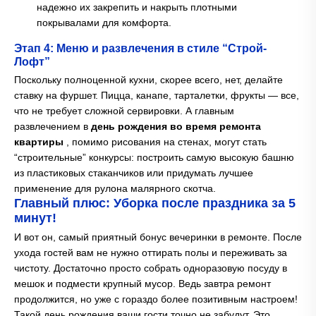
надежно их закрепить и накрыть плотными
покрывалами для комфорта.
Этап 4: Меню и развлечения в стиле “Строй-
Лофт”
Поскольку полноценной кухни, скорее всего, нет, делайте
ставку на фуршет. Пицца, канапе, тарталетки, фрукты — все,
что не требует сложной сервировки. А главным
развлечением в
день рождения во время ремонта
квартиры
, помимо рисования на стенах, могут стать
“строительные” конкурсы: построить самую высокую башню
из пластиковых стаканчиков или придумать лучшее
применение для рулона малярного скотча.
Главный плюс: Уборка после праздника за 5
минут!
И вот он, самый приятный бонус вечеринки в ремонте. После
ухода гостей вам не нужно оттирать полы и переживать за
чистоту. Достаточно просто собрать одноразовую посуду в
мешок и подмести крупный мусор. Ведь завтра ремонт
продолжится, но уже с гораздо более позитивным настроем!
Такой день рождения ваши гости точно не забудут. Это